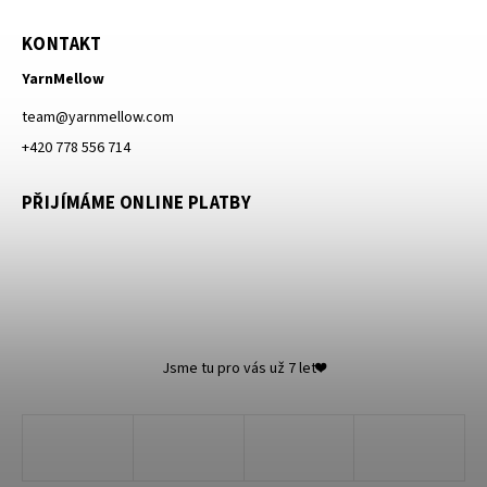
KONTAKT
YarnMellow
team
@
yarnmellow.com
+420 778 556 714
PŘIJÍMÁME ONLINE PLATBY
Jsme tu pro vás už 7 let❤️