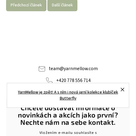
Předchozí článek
Další článek
team
@
yarnmellow.com
+420 778 556 714
YarnMellow je zpět! A s ním i nová jarní kolekce klubíček
Butterfly
Chcete dostávat informace o
novinkách a akcích jako první?
Nechte nám na sebe kontakt.
Vložením e-mailu souhlasíte s