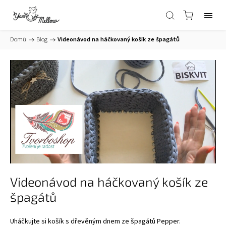
Domů
/
Blog
/
Videonávod na háčkovaný košík ze špagátů
Videonávod na háčkovaný košík ze
špagátů
Uháčkujte si košík s
dřevěným dnem
ze špagátů
Pepper
.