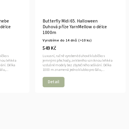
 nebe
Butterfly Midi 65. Halloween
 délce
Duhová příze YarnMellow o délce
1000m
Vyrobíme do 14 dnů
(>10 ks)
549 Kč
íčko s
Luxusní, ručně vyrobené duhové klubíčko s
nou lehké a
jemnými přechody, ze kterého vzniknou lehké a
vání. Délka
vzdušné modely bez zbytečného sešívání. Délka
lu,...
1000 m znamená jedno klubko pro šálu,...
Detail