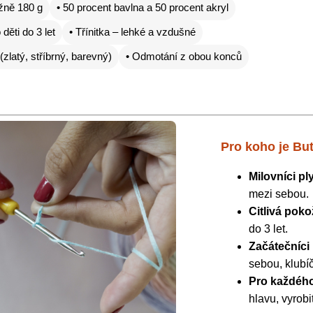
ižně 180 g
• 50 procent bavlna a 50 procent akryl
 děti do 3 let
• Třínitka – lehké a vzdušné
 (zlatý, stříbrný, barevný)
• Odmotání z obou konců
Pro koho je But
Milovníci p
mezi sebou.
Citlivá poko
do 3 let.
Začátečníci 
sebou, klubíč
Pro každéh
hlavu, vyrobi