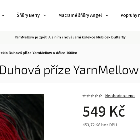
Šňůry Berry
Macramé šňůry Angel
Popruhy 
YarnMellow je zpět! A s ním i nová jarní kolekce klubíček Butterfly
 Peklo
Duhová příze YarnMellow o délce 1000m
Duhová příze YarnMellow
Neohodnoceno
549 Kč
453,72 Kč
bez DPH