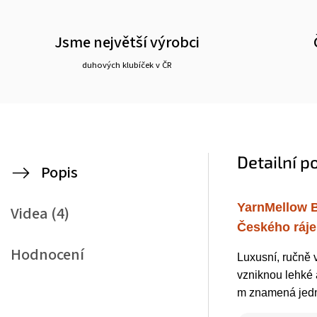
Jsme největší výrobci
duhových klubíček v ČR
Detailní p
Popis
YarnMellow B
Videa (4)
Českého ráje
Hodnocení
Luxusní, ručně 
vzniknou lehké
m znamená jedno