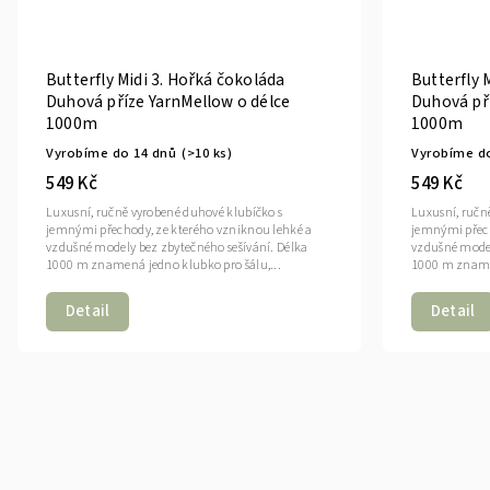
Butterfly Midi 3. Hořká čokoláda
Butterfly 
Duhová příze YarnMellow o délce
Duhová pří
1000m
1000m
Vyrobíme do 14 dnů
(>10 ks)
Vyrobíme d
549 Kč
549 Kč
Luxusní, ručně vyrobené duhové klubíčko s
Luxusní, ručn
jemnými přechody, ze kterého vzniknou lehké a
jemnými přech
vzdušné modely bez zbytečného sešívání. Délka
vzdušné model
1000 m znamená jedno klubko pro šálu,...
1000 m znamen
Detail
Detail