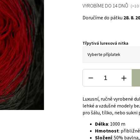
VYROBÍME DO 14 DNŮ
(>10 
Doručíme do pátku
28. 8. 2
Třpytivá lurexová nitka
Luxusní, ručně vyrobené du
lehké a vzdušné modely be
pro šálu, tílko, nebo sukni
Délka
: 1000 m
Hmotnost
: přibližn
Složení
: 50% bavlna,