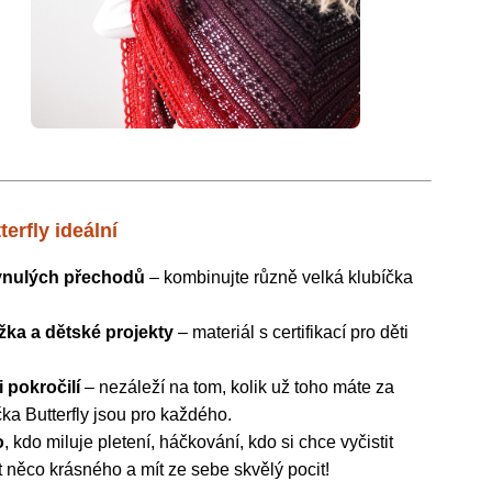
terfly ideální
lynulých přechodů
– kombinujte různě velká klubíčka
žka a dětské projekty
– materiál s certifikací pro děti
i pokročilí
– nezáleží na tom, kolik už toho máte za
ka Butterfly jsou pro každého.
o
, kdo miluje pletení, háčkování, kdo si chce vyčistit
t něco krásného a mít ze sebe skvělý pocit!