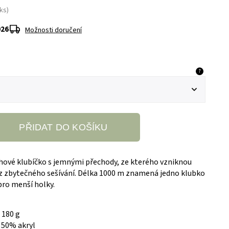
ks)
026
Možnosti doručení
?
PŘIDAT DO KOŠÍKU
hové klubíčko s jemnými přechody, ze kterého vzniknou
z zbytečného sešívání. Délka 1000 m znamená jedno klubko
 pro menší holky.
ě 180 g
 50% akryl