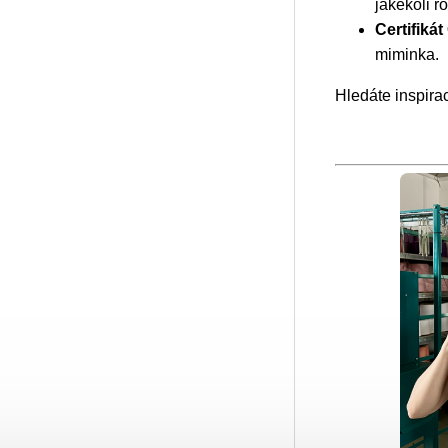
jakékoli r
Certifiká
miminka.
Hledáte inspira