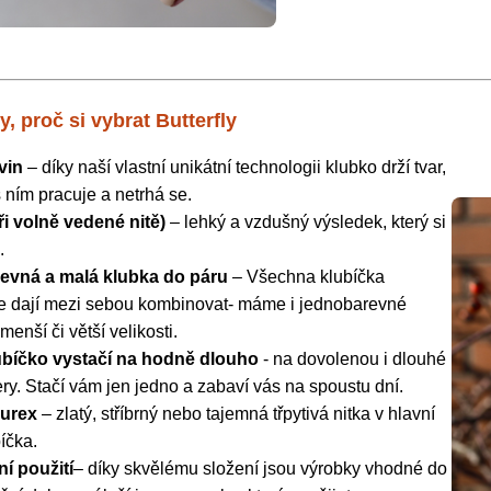
, proč si vybrat Butterfly
vin
– díky naší vlastní unikátní technologii klubko drží tvar,
 ním pracuje a netrhá se.
tři volně vedené nitě)
– lehký a vzdušný výsledek, který si
.
evná a malá klubka do páru
– Všechna klubíčka
 se dají mezi sebou kombinovat- máme i jednobarevné
menší či větší velikosti.
ubíčko vystačí na hodně dlouho
- na dovolenou i dlouhé
ry. Stačí vám jen jedno a zabaví vás na spoustu dní.
lurex
– zlatý, stříbrný nebo tajemná třpytivá nitka v hlavní
íčka.
ní použití
– díky skvělému složení jsou výrobky vhodné do