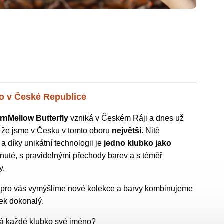
o v České Republice
rnMellow Butterfly
vzniká v Českém Ráji a dnes už
k, že jsme v Česku v tomto oboru
největší
. Nitě
 díky unikátní technologii je
jedno klubko jako
inuté, s pravidelnými přechody barev a s téměř
y.
a pro vás vymýšlíme nové kolekce a barvy kombinujeme
dek dokonalý.
 má každé klubko své jméno?