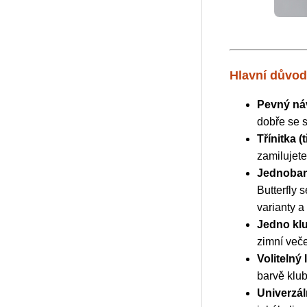
Hlavní důvody
Pevný ná
dobře se s
Třínitka (
zamilujete
Jednobar
Butterfly
varianty a 
Jedno kl
zimní veče
Volitelný 
barvě klub
Univerzál