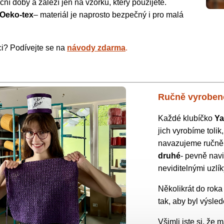
oční doby a záleží jen na vzorku, který použijete.
t Oeko-tex
– materiál je naprosto bezpečný i pro malá
ci? Podívejte se na
návody zdarma
.
Ručně vyroben
Každé klubíčko
Ya
jich vyrobíme toli
navazujeme ručně a
druhé
- pevně nav
neviditelnými uzlík
Několikrát do rok
tak, aby byl výsle
Všimli jste si, že