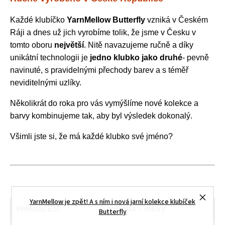
Každé klubíčko
YarnMellow Butterfly
vzniká v Českém
Ráji a dnes už jich vyrobíme tolik, že jsme v Česku v
tomto oboru
největší
. Nitě navazujeme ručně a díky
unikátní technologii je
jedno klubko jako druhé
- pevně
navinuté, s pravidelnými přechody barev a s téměř
neviditelnými uzlíky.
Několikrát do roka pro vás vymýšlíme nové kolekce a
barvy kombinujeme tak, aby byl výsledek dokonalý.
Všimli jste si, že má každé klubko své jméno?
YarnMellow je zpět! A s ním i nová jarní kolekce klubíček
Velikost EU
Spotřeba – metry
Butterfly