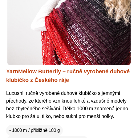
YarnMellow Butterfly – ručně vyrobené duhové
klubíčko z Českého ráje
Luxusní, ručně vyrobené duhové klubíčko s jemnými
přechody, ze kterého vzniknou lehké a vzdušné modely
bez zbytečného sešívání. Délka 1000 m znamená jedno
klubko pro šálu, tílko, nebo sukni pro menší holky.
• 1000 m / přibližně 180 g