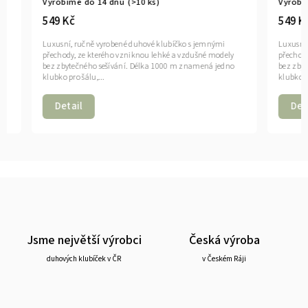
Vyrobíme do 14 dnů
(>10 ks)
Vyrobíme d
549 Kč
549 Kč
Luxusní, ručně vyrobené duhové klubíčko s jemnými
Luxusní, ruč
přechody, ze kterého vzniknou lehké a vzdušné modely
přechody, ze
bez zbytečného sešívání. Délka 1000 m znamená jedno
bez zbytečné
klubko pro šálu,...
klubko pro šál
Detail
Detail
Jsme největší výrobci
Česká výroba
duhových klubíček v ČR
v Českém Ráji