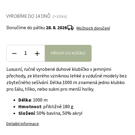
VYROBÍME DO 14 DNŮ
(>10 ks)
Doručíme do pátku
28. 8. 2026
Možnosti doručení
PŘIDAT DO KOŠÍKU
Luxusní, ručně vyrobené duhové klubíčko s jemnými
přechody, ze kterého vzniknou lehké a vzdušné modely bez
zbytečného sešívání. Délka 1000 m znamená jedno klubko
pro šálu, tílko, nebo sukni pro menší holky.
Délka
: 1000 m
Hmotnost
: přibližně 180 g
Složení
: 50% bavlna, 50% akryl
Detailní informace