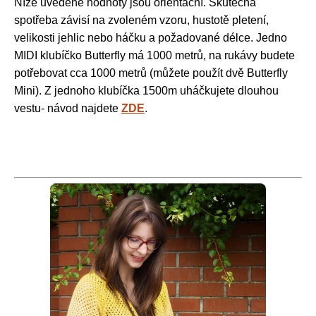
Níže uvedené hodnoty jsou orientační. Skutečná
spotřeba závisí na zvoleném vzoru, hustotě pletení,
velikosti jehlic nebo háčku a požadované délce. Jedno
MIDI klubíčko Butterfly má 1000 metrů, na rukávy budete
potřebovat cca 1000 metrů (můžete použít dvě Butterfly
Mini). Z jednoho klubíčka 1500m uháčkujete dlouhou
vestu- návod najdete
ZDE
.