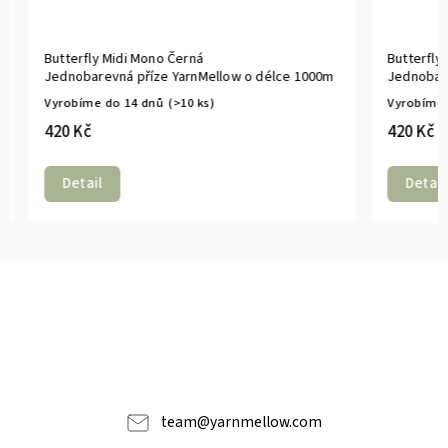
Butterfly Midi Mono Černá
Butterfly 
Jednobarevná příze YarnMellow o délce 1000m
Jednobarev
Vyrobíme do 14 dnů
(>10 ks)
Vyrobíme d
420 Kč
420 Kč
Detail
Detail
team
@
yarnmellow.com