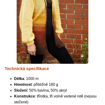
Technická specifikace
Délka
: 1000 m
Hmotnost
: přibližně 180 g
Složení
: 50% bavlna, 50% akryl
Konstrukce
: třínitka, tři volně vedené nitě (nejsou
stočené)