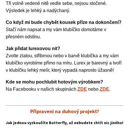
Tři volně vedené nitě vedle sebe, nejsou stočené.
Výsledek je lehký a nadýchaný.
Co když mi bude chybět kousek příze na dokončení?
Stačí nám napsat a my vám klubíčko domotáme v
přesném odstínu.
Jak přidat lurexovou nit?
Zvolte zlatou, stříbrnou nebo v barvě klubíčka a my vám
klubíčko vyrobíme přímo na míru. Lurex je barevný a tvoří
v klubíčku lehký melír, který vypadá naprosto úžasně!
Kde se mohu pochlubit hotovým výrobkem?
Na Facebooku v našich skupinách
ZDE
nebo
ZDE
.
Připraveni na duhový projekt?
Jak jednou vyzkoušíte Butterfly, už nebudete chtít nic jiného!