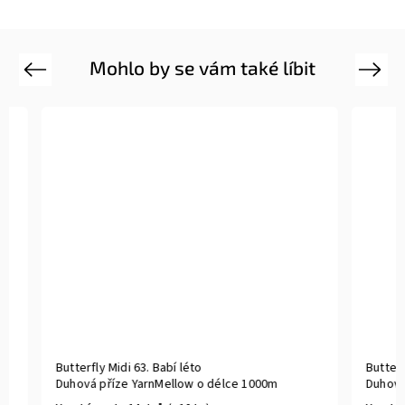
Mohlo by se vám také líbit
Previous
Next
Butterfly Midi 63. Babí léto
Butterfly M
Duhová příze YarnMellow o délce 1000m
Duhová pří