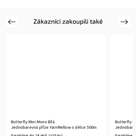
Zákazníci zakoupili také
Previous
Next
Butterfly Mini Mono Bílá
Butterfly 
Jednobarevná příze YarnMellow o délce 500m
Jednobarev
Vyrobíme do 14 dnů
(>10 ks)
Vyrobíme d