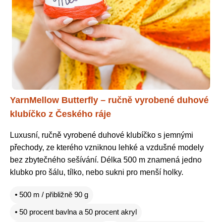
YarnMellow Butterfly – ručně vyrobené duhové
klubíčko z Českého ráje
Luxusní, ručně vyrobené duhové klubíčko s jemnými
přechody, ze kterého vzniknou lehké a vzdušné modely
bez zbytečného sešívání. Délka 500 m znamená jedno
klubko pro šálu, tílko, nebo sukni pro menší holky.
• 500 m / přibližně 90 g
• 50 procent bavlna a 50 procent akryl