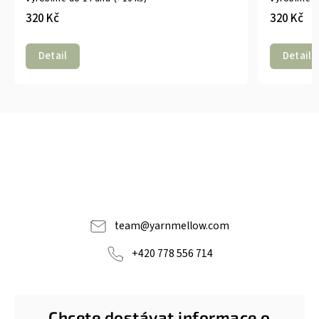
320 Kč
320 Kč
Detail
Detail
team
@
yarnmellow.com
+420 778 556 714
Chcete dostávat informace o