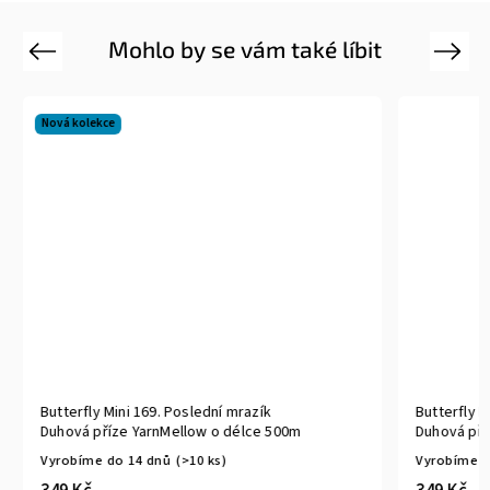
Mohlo by se vám také líbit
Previous
Next
Nová kolekce
Butterfly Mini 169. Poslední mrazík
Butterfly M
Duhová příze YarnMellow o délce 500m
Duhová pří
Vyrobíme do 14 dnů
(>10 ks)
Vyrobíme d