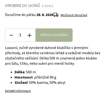
VYROBÍME DO 14 DNŮ
(>10 ks)
Doručíme do pátku
28. 8. 2026
Možnosti doručení
PŘIDAT DO KOŠÍKU
Luxusní, ručně vyrobené duhové klubíčko s jemnými
přechody, ze kterého vzniknou lehké a vzdušné modely bez
zbytečného sešívání. Délka 500 m znamená jedno klubko
pro šálu, tílko, nebo sukni pro menší holky.
Délka
: 500 m
Hmotnost
: přibližně 90 g
Složení
: 50% bavlna, 50% akryl
Detailní informace