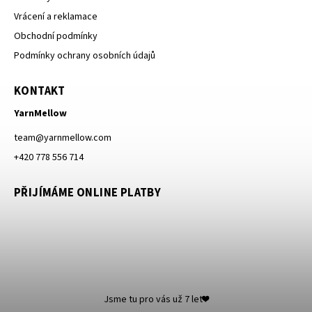
Vrácení a reklamace
Obchodní podmínky
Podmínky ochrany osobních údajů
KONTAKT
YarnMellow
team
@
yarnmellow.com
+420 778 556 714
PŘIJÍMÁME ONLINE PLATBY
Jsme tu pro vás už 7 let❤️