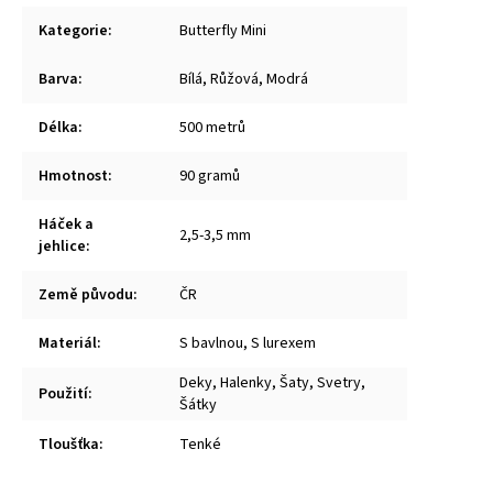
Kategorie
:
Butterfly Mini
Barva
:
Bílá, Růžová, Modrá
Délka
:
500 metrů
Hmotnost
:
90 gramů
Háček a
2,5-3,5 mm
jehlice
:
Země původu
:
ČR
Materiál
:
S bavlnou, S lurexem
Deky, Halenky, Šaty, Svetry,
Použití
:
Šátky
Tloušťka
:
Tenké