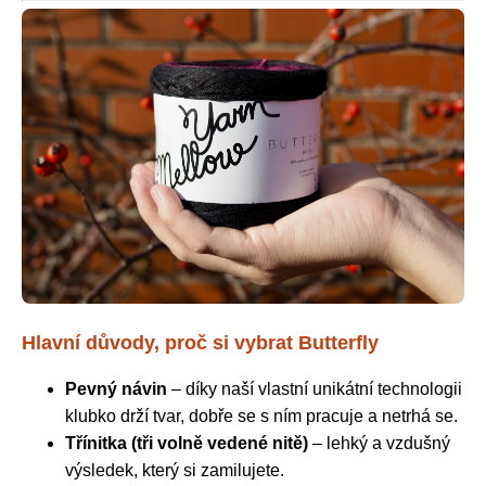
Hlavní důvody, proč si vybrat Butterfly
Pevný návin
– díky naší vlastní unikátní technologii
klubko drží tvar, dobře se s ním pracuje a netrhá se.
Třínitka (tři volně vedené nitě)
– lehký a vzdušný
výsledek, který si zamilujete.