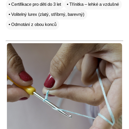
• Certifikace pro děti do 3 let
• Třínitka – lehké a vzdušné
• Volitelný lurex (zlatý, stříbrný, barevný)
• Odmotání z obou konců