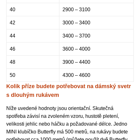
40
2900 – 3100
42
3000 – 3400
44
3400 – 3700
46
3600 – 4000
48
3900 – 4400
50
4300 – 4600
Kolik příze budete potřebovat na dámský svetr
s dlouhým rukávem
Níže uvedené hodnoty jsou orientační. Skutečná
spotřeba závisí na zvoleném vzoru, hustotě pletení,
velikosti jehlic nebo háčku a požadované délce. Jedno
MINI klubíčko Butterfly má 500 metrů, na rukávy budete
potřebovat cca 1000 metrů (můžete použít dvě Butterfly