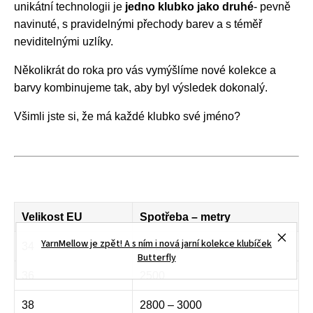
unikátní technologii je
jedno klubko jako druhé
- pevně
navinuté, s pravidelnými přechody barev a s téměř
neviditelnými uzlíky.
Několikrát do roka pro vás vymýšlíme nové kolekce a
barvy kombinujeme tak, aby byl výsledek dokonalý.
Všimli jste si, že má každé klubko své jméno?
Velikost EU
Spotřeba – metry
YarnMellow je zpět! A s ním i nová jarní kolekce klubíček
34
do 2500
Butterfly
36
2500
38
2800 – 3000