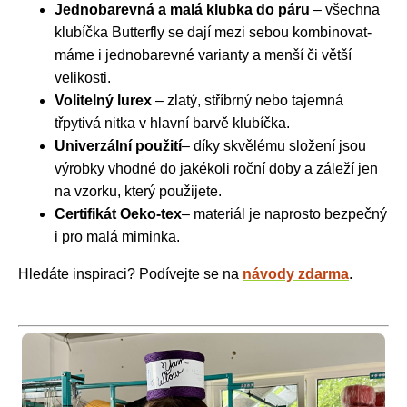
Jednobarevná a malá klubka do páru
– všechna
klubíčka Butterfly se dají mezi sebou kombinovat-
máme i jednobarevné varianty a menší či větší
velikosti.
Volitelný lurex
– zlatý, stříbrný nebo tajemná
třpytivá nitka v hlavní barvě klubíčka.
Univerzální použití
– díky skvělému složení jsou
výrobky vhodné do jakékoli roční doby a záleží jen
na vzorku, který použijete.
Certifikát Oeko-tex
– materiál je naprosto bezpečný
i pro malá miminka.
Hledáte inspiraci? Podívejte se na
návody zdarma
.