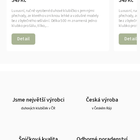
349 Kč
349 Kč
Luxusní, ručně vyrobené duhové klubíčko s jemnými
Luxusní, ruč
přechody, ze kterého vzniknou lehké a vzdušné modely
přechody, ze
bez zbytečného sešívání. Délka 500 m znamená jedno
bez zbytečné
klubko pro šálu, tílko,...
klubko pro šálu
Detail
Detail
Jsme největší výrobci
Česká výroba
duhových klubíček v ČR
v Českém Ráji
Špičková kvalita
Odborné poradenství