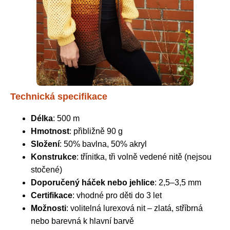
Technická specifikace
Délka
: 500 m
Hmotnost
: přibližně 90 g
Složení
: 50% bavlna, 50% akryl
Konstrukce
: třínitka, tři volně vedené nitě (nejsou
stočené)
Doporučený háček nebo jehlice
: 2,5–3,5 mm
Certifikace
: vhodné pro děti do 3 let
Možnosti
: volitelná lurexová nit – zlatá, stříbrná
nebo barevná k hlavní barvě