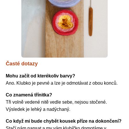
Časté dotazy
Mohu začít od kterékoliv barvy?
Ano. Klubko je pevné a lze je odmotávat z obou konců.
Co znamená třínitka?
Tři volně vedené nitě vedle sebe, nejsou stočené.
Výsledek je lehký a nadýchaný.
Co když mi bude chybět kousek příze na dokončení?
Stačí nám napsat a my vám klubíčko domotáme v