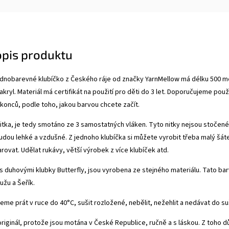
opis produktu
dnobarevné klubíčko z Českého ráje od značky YarnMellow má délku 500 me
ryl. Materiál má certifikát na použití pro děti do 3 let. Doporučujeme použ
onců, podle toho, jakou barvou chcete začít.
řínitka, je tedy smotáno ze 3 samostatných vláken. Tyto nitky nejsou stočené
udou lehké a vzdušné. Z jednoho klubíčka si můžete vyrobit třeba malý šáte
ovat. Udělat rukávy, větší výrobek z více klubíček atd.
 duhovými klubky Butterfly, jsou vyrobena ze stejného materiálu. Tato barvič
Žužu a Šeřík.
me prát v ruce do 40°C, sušit rozložené, nebělit, nežehlit a nedávat do su
originál, protože jsou motána v České Republice, ručně a s láskou. Z toho 