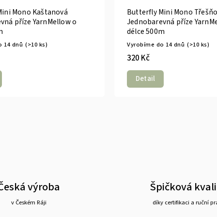
 Mini Mono Kaštanová
Butterfly Mini Mono Třešň
vná příze YarnMellow o
Jednobarevná příze YarnMe
m
délce 500m
o 14 dnů
(>10 ks)
Vyrobíme do 14 dnů
(>10 ks)
320 Kč
Detail
Česká výroba
Špičková kvali
v Českém Ráji
díky certifikaci a ruční pr