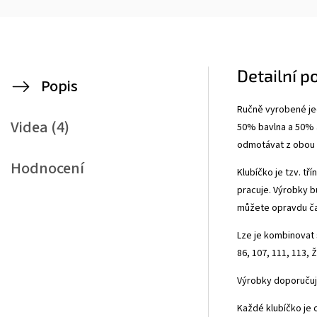
Detailní p
Popis
Ručně vyrobené je
Videa (4)
50% bavlna a 50% ak
odmotávat z obou k
Hodnocení
Klubíčko je tzv. t
pracuje. Výrobky b
můžete opravdu čar
Lze je kombinovat s
86, 107, 111, 113, 
Výrobky doporučuje
Každé klubíčko je 