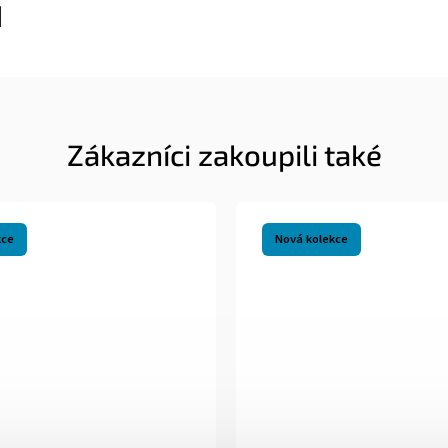
Zákazníci zakoupili také
kce
Nová kolekce