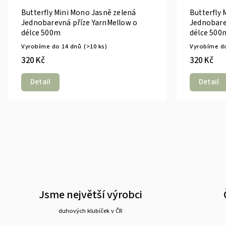
Butterfly Mini Mono Jasně zelená
Butterfly
Jednobarevná příze YarnMellow o
Jednobare
délce 500m
délce 500
Vyrobíme do 14 dnů
(>10 ks)
Vyrobíme d
320 Kč
320 Kč
Detail
Detail
Jsme největší výrobci
duhových klubíček v ČR