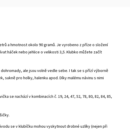
trů a hmotnost okolo 90 gramů. Je vyrobeno z příze o složení
ívat háček nebo jehlice o velikosti 3,5. Klubko můžete začít
 dohromady, ale jsou volně vedle sebe. I tak se s přízí výborně
k, sukně pro holky, halenku apod. Díky malému návinu s nimi
ka se nachází v kombinacích č. 19, 24, 47, 52, 78, 80, 82, 84, 85,
šičky.
důvodu se v klubíčku mohou vyskytnout drobné uzlíky (nejen při