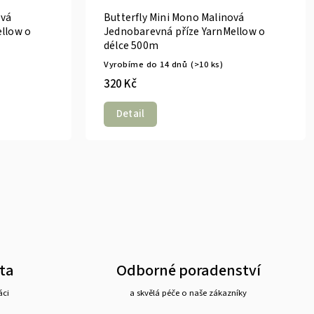
ová
Butterfly Mini Mono Malinová
llow o
Jednobarevná příze YarnMellow o
délce 500m
Vyrobíme do 14 dnů
(>10 ks)
320 Kč
Detail
ta
Odborné poradenství
áci
a skvělá péče o naše zákazníky