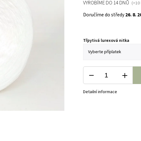
VYROBÍME DO 14 DNŮ
(>10 
Doručíme do středy
26. 8. 
Třpytivá lurexová nitka
Detailní informace