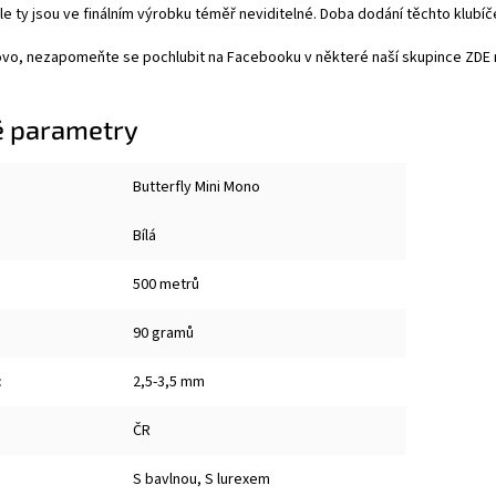
le ty jsou ve finálním výrobku téměř neviditelné. Doba dodání těchto klubíč
ovo, nezapomeňte se pochlubit na Facebooku v některé naší skupince
ZDE
 parametry
Butterfly Mini Mono
Bílá
500 metrů
90 gramů
:
2,5-3,5 mm
ČR
S bavlnou, S lurexem