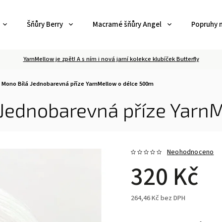
Šňůry Berry
Macramé šňůry Angel
Popruhy 
YarnMellow je zpět! A s ním i nová jarní kolekce klubíček Butterfly
i Mono Bílá
Jednobarevná příze YarnMellow o délce 500m
Jednobarevná příze Yarn
Neohodnoceno
320 Kč
264,46 Kč
bez DPH