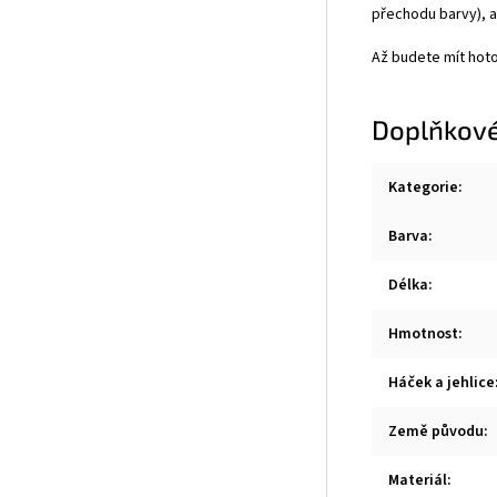
přechodu barvy), a
Až budete mít hot
Doplňkové
Kategorie
:
Barva
:
Délka
:
Hmotnost
:
Háček a jehlice
Země původu
:
Materiál
: