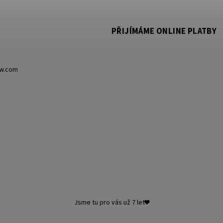
PŘIJÍMÁME ONLINE PLATBY
ow.com
Jsme tu pro vás už 7 let❤️