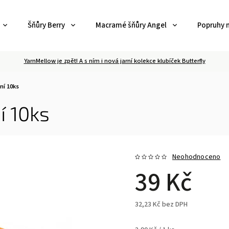
Šňůry Berry
Macramé šňůry Angel
Popruhy 
YarnMellow je zpět! A s ním i nová jarní kolekce klubíček Butterfly
ní 10ks
í 10ks
Neohodnoceno
39 Kč
32,23 Kč bez DPH