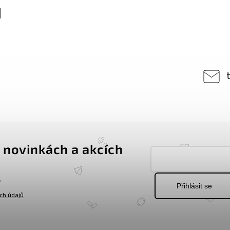
 novinkách a akcích
.
Přihlásit se
ch údajů